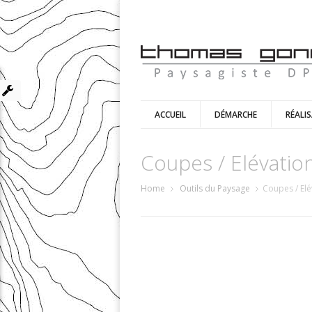
ACCUEIL
DÉMARCHE
RÉALI
Coupes / Elévatio
Home
Outils du Paysage
Coupes / Elé